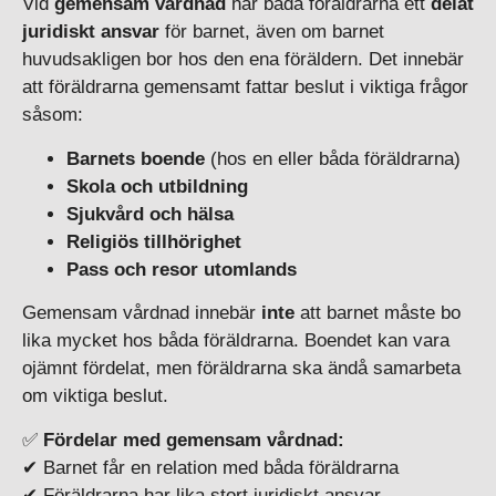
Vid
gemensam vårdnad
har båda föräldrarna ett
delat
juridiskt ansvar
för barnet, även om barnet
huvudsakligen bor hos den ena föräldern. Det innebär
att föräldrarna gemensamt fattar beslut i viktiga frågor
såsom:
Barnets boende
(hos en eller båda föräldrarna)
Skola och utbildning
Sjukvård och hälsa
Religiös tillhörighet
Pass och resor utomlands
Gemensam vårdnad innebär
inte
att barnet måste bo
lika mycket hos båda föräldrarna. Boendet kan vara
ojämnt fördelat, men föräldrarna ska ändå samarbeta
om viktiga beslut.
✅
Fördelar med gemensam vårdnad:
✔ Barnet får en relation med båda föräldrarna
✔ Föräldrarna har lika stort juridiskt ansvar