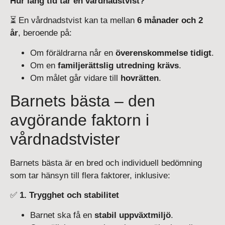
Hur lång tid tar en vårdnadstvist?
⏳ En vårdnadstvist kan ta mellan
6 månader och 2
år
, beroende på:
Om föräldrarna når en
överenskommelse tidigt
.
Om en
familjerättslig utredning krävs
.
Om målet går vidare till
hovrätten
.
Barnets bästa – den
avgörande faktorn i
vårdnadstvister
Barnets bästa är en bred och individuell bedömning
som tar hänsyn till flera faktorer, inklusive:
✅
1. Trygghet och stabilitet
Barnet ska få en
stabil uppväxtmiljö
.