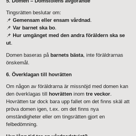
5. Domen – Domstolens avgörande
Tingsrätten beslutar om:
📌
Gemensam eller ensam vårdnad
.
📌
Var barnet ska bo
.
📌
Hur umgänget med den andra föräldern ska se
ut
.
Domen baseras på
barnets bästa
, inte föräldrarnas
önskemål.
6. Överklagan till hovrätten
Om någon av föräldrarna är missnöjd med domen kan
den överklagas till
hovrätten
inom
tre veckor
.
Hovrätten tar dock bara upp fallet om det finns skäl att
pröva domen igen, t.ex. om det finns nya
omständigheter eller om tingsrätten gjort en
felbedömning.