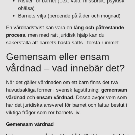
Risker för barnet (t.ex. våld, missbruk, psykisk
ohälsa)
Barnets vilja (beroende på ålder och mognad)
En vårdnadstvist kan vara en
lång och påfrestande
process
, men med rätt juridisk hjälp kan du
säkerställa att barnets bästa sätts i första rummet.
Gemensam eller ensam
vårdnad – vad innebär det?
När det gäller vårdnaden om ett barn finns det två
huvudsakliga former i svensk lagstiftning:
gemensam
vårdnad
och
ensam vårdnad
. Dessa avgör vem som
har det juridiska ansvaret för barnet och fattar beslut i
viktiga frågor som rör barnets liv.
Gemensam vårdnad