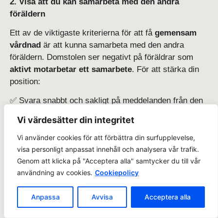
2. Visa att du kan samarbeta med den andra
föräldern
Ett av de viktigaste kriterierna för att få
gemensam
vårdnad
är att kunna samarbeta med den andra
föräldern. Domstolen ser negativt på föräldrar som
aktivt motarbetar ett samarbete
. För att stärka din
position:
✅ Svara snabbt och sakligt på meddelanden från den
andra föräldern.
Vi värdesätter din integritet
✅ Försök lösa konflikter utanför domstolen genom
samarbetssamtal hos familjerätten
.
Vi använder cookies för att förbättra din surfupplevelse,
✅ Dokumentera om den andra föräldern vägrar
visa personligt anpassat innehåll och analysera vår trafik.
Genom att klicka på "Acceptera alla" samtycker du till vår
samarbeta eller motarbetar umgänge.
användning av cookies.
Cookiepolicy
❌ Viktigt att undvika:
✘ Att ignorera eller försvåra kommunikationen med
Anpassa
Avvisa
Acceptera alla
den andra föräldern.
✘ Att neka umgänge utan starka skäl (t.ex. fara för