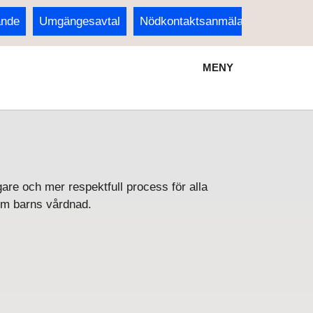
ande
Umgängesavtal
Nödkontaktsanmälan för barn
MENY
are och mer respektfull process för alla
 om barns vårdnad.