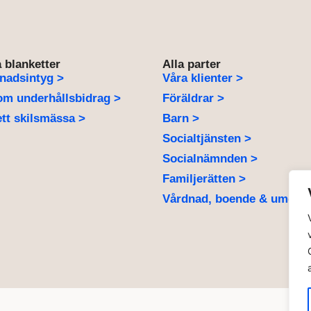
 blanketter
Alla parter
nadsintyg >
Våra klienter >
om underhållsbidrag >
Föräldrar >
tt skilsmässa >
Barn >
Socialtjänsten >
Socialnämnden >
Familjerätten >
Vårdnad, boende & umgän