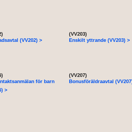
2)
(VV203)
dsavtal (VV202) >
Enskilt yttrande (VV203) >
6)
(VV207)
ntaktsanmälan för barn
Bonusföräldraavtal (VV207
) >