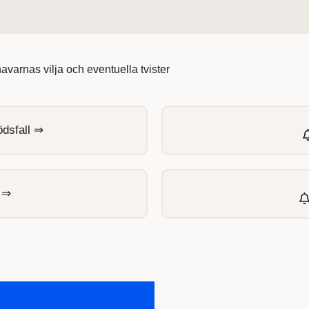
varnas vilja och eventuella tvister
dsfall ⇒
e ⇒