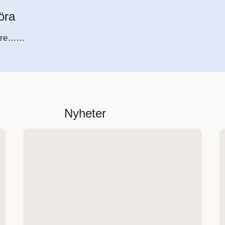
öra
avare……
Nyheter