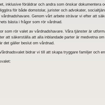
andet, inklusive föräldrar och andra som önskar dokumentera
ydliggöra för både domstolar, jurister och advokater, socialtjä
v vårdnadshavare. Genom vårt arbete strävar vi efter att säker
nets bästa i frågor som rör vårdnad.
gor som rör valet av vårdnadshavare. Våra tjänster är utform
r att säkerställa att alla inblandade parter är medvetna om o
r det gäller beslut om vårdnad.
nadsvalet bidrar vi till att skapa tryggare familjer och en 
valet: