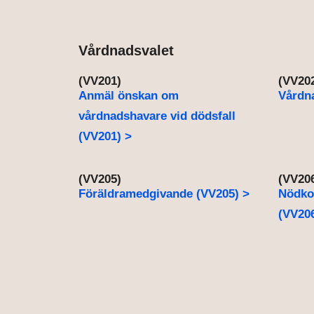
Vårdnadsvalet
(VV201)
(VV20
Anmäl önskan om
Vårdna
vårdnadshavare vid dödsfall
(VV201) >
(VV205)
(VV20
Föräldramedgivande (VV205) >
Nödko
(VV206