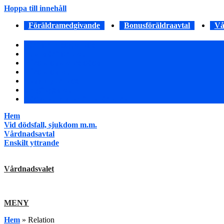
Hoppa till innehåll
Föräldramedgivande
Bonusföräldraavtal
Vå
Föräldramedgivande
Bonusföräldraavtal
Vårdnadshavare dödsfall
Vårdnadsavtal
Enskilt yttrande
Umgängesavtal
Nödkontaktsanmälan för barn
Hem
Vid dödsfall, sjukdom m.m.
Vårdnadsavtal
Enskilt yttrande
Vårdnadsvalet
MENY
Hem
»
Relation