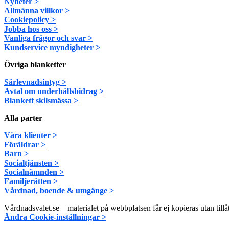
Nyheter >
Allmänna villkor >
Cookiepolicy >
Jobba hos oss >
Vanliga frågor och svar >
Kundservice myndigheter >
Övriga blanketter
Särlevnadsintyg >
Avtal om underhållsbidrag >
Blankett skilsmässa >
Alla parter
Våra klienter >
Föräldrar >
Barn >
Socialtjänsten >
Socialnämnden >
Familjerätten >
Vårdnad, boende & umgänge >
Vårdnadsvalet.se – materialet på webbplatsen får ej kopieras utan tillå
Ändra Cookie-inställningar >