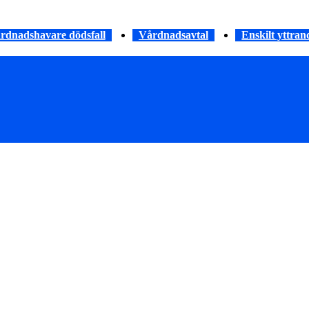
rdnadshavare dödsfall
Vårdnadsavtal
Enskilt yttran