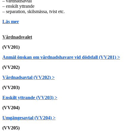
– vårdnadsavtal
– enskilt yttrande
– separation, skilsmässa, tvist etc.
Läs mer
Vårdnadsvalet
(VV201)
Anmäl önskan om vårdnadshavare vid dödsfall (VV201) >
(VV202)
Vårdnadsavtal (VV202) >
(VV203)
Enskilt yttrande (VV203) >
(VV204)
Umgängesavtal (VV204) >
(VV205)