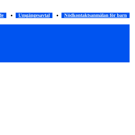
de
Umgängesavtal
Nödkontaktsanmälan för barn