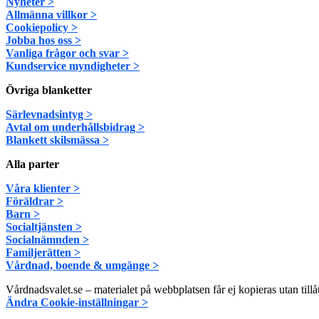
Nyheter >
Allmänna villkor >
Cookiepolicy >
Jobba hos oss >
Vanliga frågor och svar >
Kundservice myndigheter >
Övriga blanketter
Särlevnadsintyg >
Avtal om underhållsbidrag >
Blankett skilsmässa >
Alla parter
Våra klienter >
Föräldrar >
Barn >
Socialtjänsten >
Socialnämnden >
Familjerätten >
Vårdnad, boende & umgänge >
Vårdnadsvalet.se – materialet på webbplatsen får ej kopieras utan tillå
Ändra Cookie-inställningar >