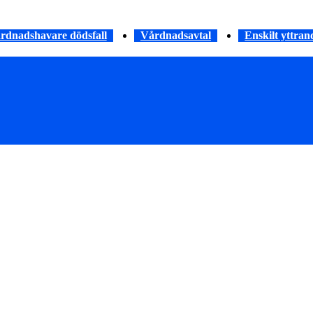
rdnadshavare dödsfall
Vårdnadsavtal
Enskilt yttran