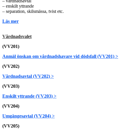
– vårdnadsavtal
– enskilt yttrande
– separation, skilsmässa, tvist etc.
Läs mer
Vårdnadsvalet
(VV201)
Anmäl önskan om vårdnadshavare vid dödsfall (VV201) >
(VV202)
Vårdnadsavtal (VV202) >
(VV203)
Enskilt yttrande (VV203) >
(VV204)
Umgängesavtal (VV204) >
(VV205)