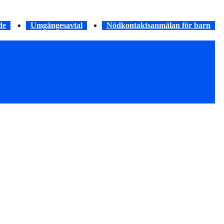
de
Umgängesavtal
Nödkontaktsanmälan för barn