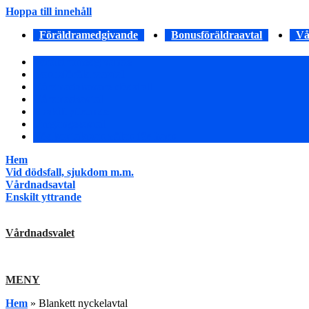
Hoppa till innehåll
Föräldramedgivande
Bonusföräldraavtal
Vå
Föräldramedgivande
Bonusföräldraavtal
Vårdnadshavare dödsfall
Vårdnadsavtal
Enskilt yttrande
Umgängesavtal
Nödkontaktsanmälan för barn
Hem
Vid dödsfall, sjukdom m.m.
Vårdnadsavtal
Enskilt yttrande
Vårdnadsvalet
MENY
Hem
»
Blankett nyckelavtal