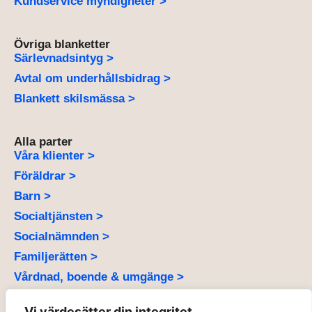
Kundservice myndigheter >
Övriga blanketter
Särlevnadsintyg >
Avtal om underhållsbidrag >
Blankett skilsmässa >
Alla parter
Våra klienter >
Föräldrar >
Barn >
Socialtjänsten >
Socialnämnden >
Familjerätten >
Vårdnad, boende & umgänge >
Vi värdesätter din integritet