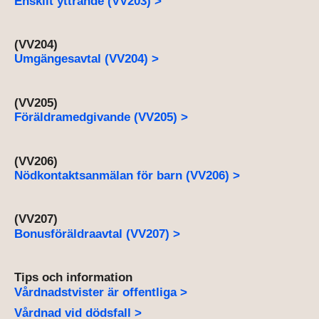
Enskilt yttrande (VV203) >
(VV204)
Umgängesavtal (VV204) >
(VV205)
Föräldramedgivande (VV205) >
(VV206)
Nödkontaktsanmälan för barn (VV206) >
(VV207)
Bonusföräldraavtal (VV207) >
Tips och information
Vårdnadstvister är offentliga >
Vårdnad vid dödsfall >