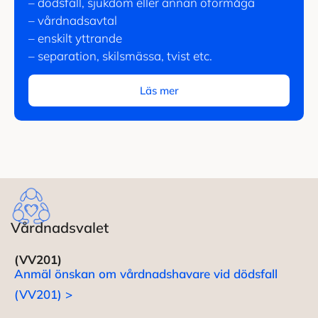
– dödsfall, sjukdom eller annan oförmåga
– vårdnadsavtal
– enskilt yttrande
– separation, skilsmässa, tvist etc.
Läs mer
Vårdnadsvalet
(VV201)
Anmäl önskan om vårdnadshavare vid dödsfall
(VV201) >