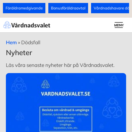
Föräldramedgivande
Bonusföräldraavtal
Vårdnadshavare döds
Vårdnadsvalet
MENY
Hem
»
Dödsfall
Nyheter
Läs våra senaste nyheter här på Vårdnadsvalet.