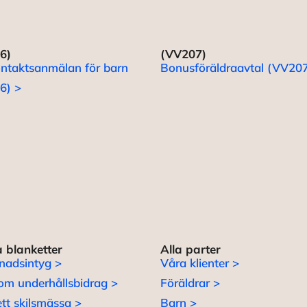
6)
(VV207)
ntaktsanmälan för barn
Bonusföräldraavtal (VV207
6) >
 blanketter
Alla parter
nadsintyg >
Våra klienter >
om underhållsbidrag >
Föräldrar >
tt skilsmässa >
Barn >