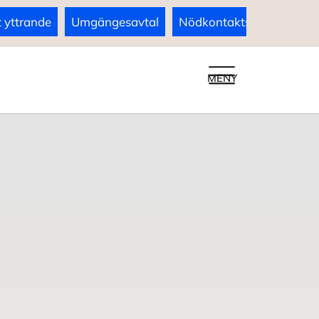
t yttrande
Umgängesavtal
Nödkontaktsanmälan för
MENY