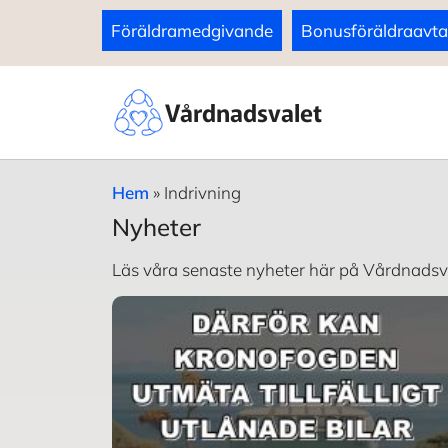
Föräldramedgivande
Bonusföräldraavta
Vårdnadsvalet
Hem
»
Indrivning
Nyheter
Läs våra senaste nyheter här på Vårdnadsv