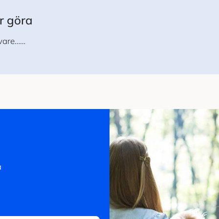
r göra
avare……
a