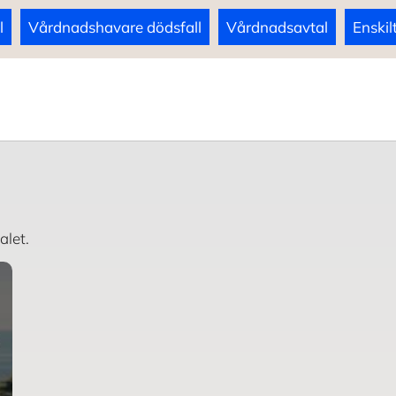
l
Vårdnadshavare dödsfall
Vårdnadsavtal
Enskil
alet.