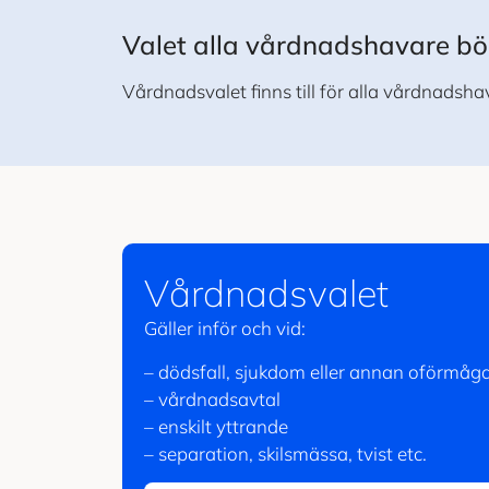
Valet alla vårdnadshavare bö
Vårdnadsvalet finns till för alla vårdnadsh
Vårdnadsvalet
Gäller inför och vid:
– dödsfall, sjukdom eller annan oförmåg
– vårdnadsavtal
– enskilt yttrande
– separation, skilsmässa, tvist etc.