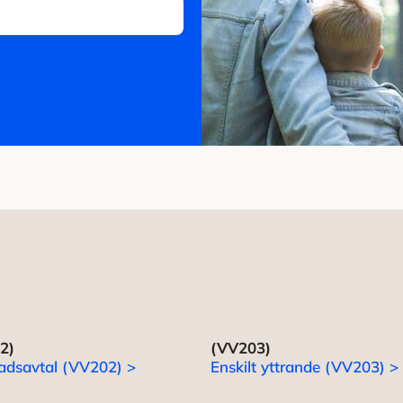
2)
(VV203)
adsavtal (VV202) >
Enskilt yttrande (VV203) >