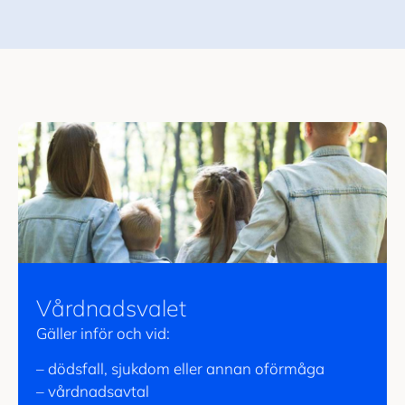
Vårdnadsvalet
Gäller inför och vid:
– dödsfall, sjukdom eller annan oförmåga
– vårdnadsavtal