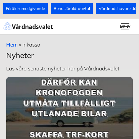
Föräldramedgivande
Bonusföräldraavtal
Vårdnadshavare döds
Vårdnadsvalet
MENY
Hem
»
Inkasso
Nyheter
Läs våra senaste nyheter här på Vårdnadsvalet.