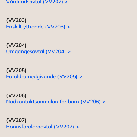
Vårdnadsavtal (VV202) >
(VV203)
Enskilt yttrande (VV203) >
(VV204)
Umgängesavtal (VV204) >
(VV205)
Föräldramedgivande (VV205) >
(VV206)
Nödkontaktsanmälan för barn (VV206) >
(VV207)
Bonusföräldraavtal (VV207) >