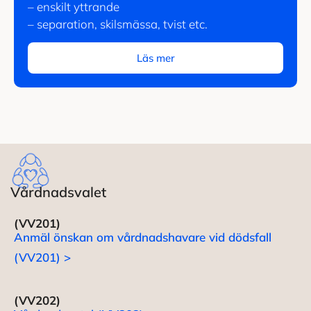
– enskilt yttrande
– separation, skilsmässa, tvist etc.
Läs mer
Vårdnadsvalet
(VV201)
Anmäl önskan om vårdnadshavare vid dödsfall
(VV201) >
(VV202)