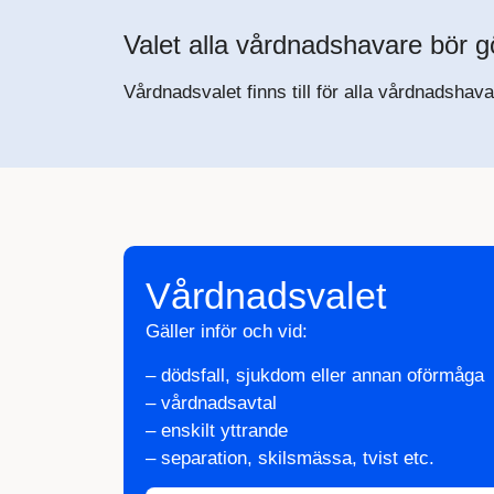
Valet alla vårdnadshavare bör g
Vårdnadsvalet finns till för alla vårdnadsh
Vårdnadsvalet
Gäller inför och vid:
– dödsfall, sjukdom eller annan oförmåga
– vårdnadsavtal
– enskilt yttrande
– separation, skilsmässa, tvist etc.