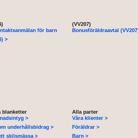
6)
(VV207)
ntaktsanmälan för barn
Bonusföräldraavtal (VV207
) >
 blanketter
Alla parter
nadsintyg >
Våra klienter >
om underhållsbidrag >
Föräldrar >
tt skilsmässa >
Barn >