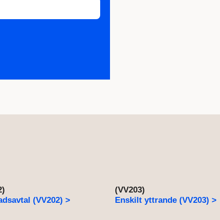
2)
(VV203)
dsavtal (VV202) >
Enskilt yttrande (VV203) >