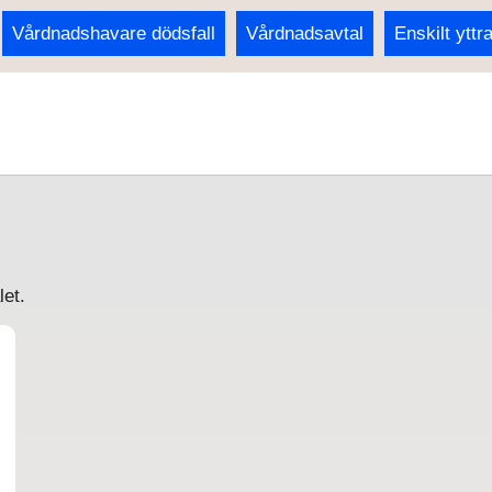
Vårdnadshavare dödsfall
Vårdnadsavtal
Enskilt yttr
et.