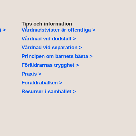
Tips och information
) >
Vårdnadstvister är offentliga >
Vårdnad vid dödsfall >
Vårdnad vid separation >
Principen om barnets bästa >
Föräldrarnas trygghet >
Praxis >
Föräldrabalken >
Resurser i samhället >