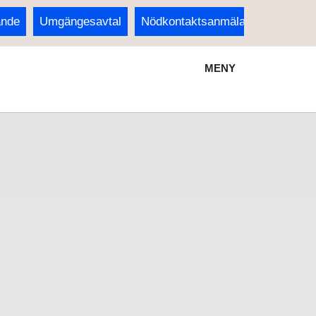
ande
Umgängesavtal
Nödkontaktsanmälan för barn
MENY