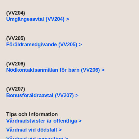
(VV204)
Umgängesavtal (VV204) >
(VV205)
Föräldramedgivande (VV205) >
(VV206)
Nödkontaktsanmälan för barn (VV206) >
(VV207)
Bonusföräldraavtal (VV207) >
Tips och information
Vårdnadstvister är offentliga >
Vårdnad vid dödsfall >
Vårdnad vid separation >