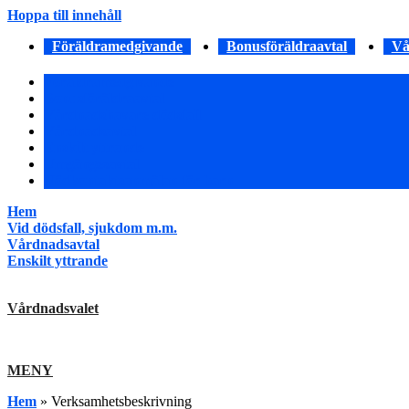
Hoppa till innehåll
Föräldramedgivande
Bonusföräldraavtal
Vå
Föräldramedgivande
Bonusföräldraavtal
Vårdnadshavare dödsfall
Vårdnadsavtal
Enskilt yttrande
Umgängesavtal
Nödkontaktsanmälan för barn
Hem
Vid dödsfall, sjukdom m.m.
Vårdnadsavtal
Enskilt yttrande
Vårdnadsvalet
MENY
Hem
»
Verksamhetsbeskrivning