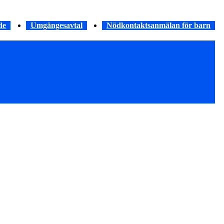
de
Umgängesavtal
Nödkontaktsanmälan för barn