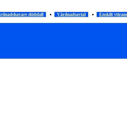
rdnadshavare dödsfall
Vårdnadsavtal
Enskilt yttran