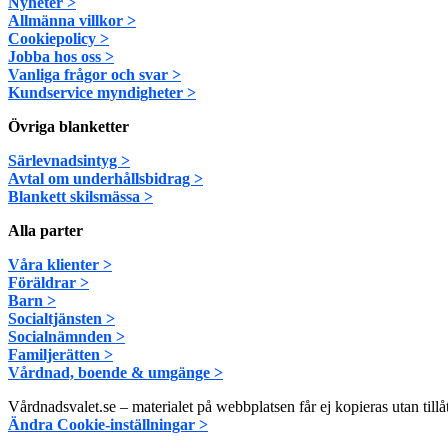
Nyheter >
Allmänna villkor >
Cookiepolicy >
Jobba hos oss >
Vanliga frågor och svar >
Kundservice myndigheter >
Övriga blanketter
Särlevnadsintyg >
Avtal om underhållsbidrag >
Blankett skilsmässa >
Alla parter
Våra klienter >
Föräldrar >
Barn >
Socialtjänsten >
Socialnämnden >
Familjerätten >
Vårdnad, boende & umgänge >
Vårdnadsvalet.se – materialet på webbplatsen får ej kopieras utan tillå
Ändra Cookie-inställningar >