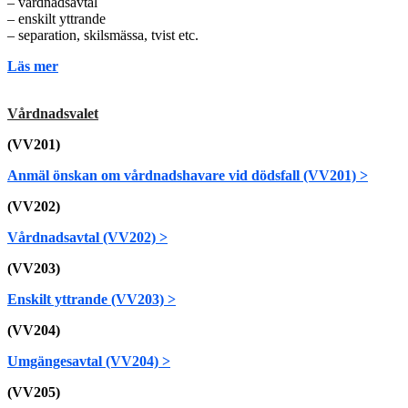
– vårdnadsavtal
– enskilt yttrande
– separation, skilsmässa, tvist etc.
Läs mer
Vårdnadsvalet
(VV201)
Anmäl önskan om vårdnadshavare vid dödsfall (VV201) >
(VV202)
Vårdnadsavtal (VV202) >
(VV203)
Enskilt yttrande (VV203) >
(VV204)
Umgängesavtal (VV204) >
(VV205)