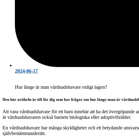
2024-06-17
Hur länge är man vårdnadshavare enligt lagen?
Den här artikeln är till för dig som har frågor om hur länge man är vårdnad
Att vara vårdnadshavare för ett barn innebär att ha det övergripande a
är vårdnadshavaren också barnets biologiska eller adoptivförälder.
En vårdnadshavare har många skyldigheter och ett betydande ansvarsomr
självbestämmanderätt.