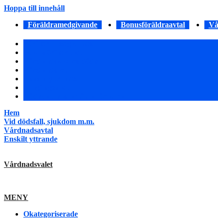
Hoppa till innehåll
Föräldramedgivande
Bonusföräldraavtal
Vå
Föräldramedgivande
Bonusföräldraavtal
Vårdnadshavare dödsfall
Vårdnadsavtal
Enskilt yttrande
Umgängesavtal
Nödkontaktsanmälan för barn
Hem
Vid dödsfall, sjukdom m.m.
Vårdnadsavtal
Enskilt yttrande
Vårdnadsvalet
MENY
Okategoriserade