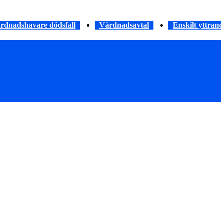
rdnadshavare dödsfall
Vårdnadsavtal
Enskilt yttran