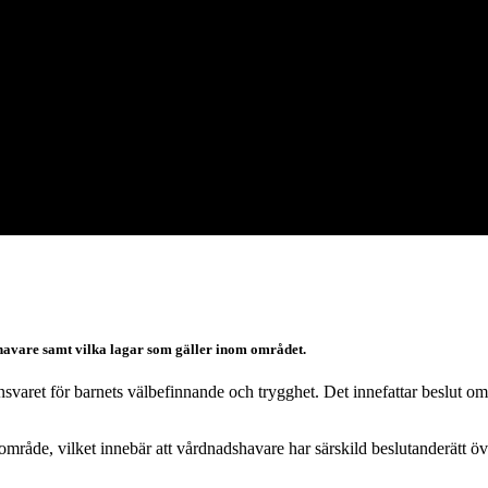
shavare samt vilka lagar som gäller inom området.
nsvaret för barnets välbefinnande och trygghet. Det innefattar beslut om 
åde, vilket innebär att vårdnadshavare har särskild beslutanderätt öve