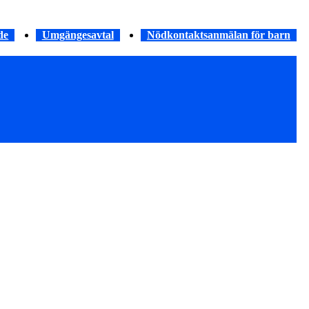
de
Umgängesavtal
Nödkontaktsanmälan för barn