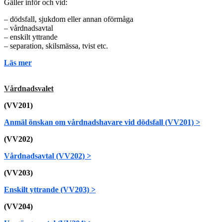
Gäller inför och vid:
– dödsfall, sjukdom eller annan oförmåga
– vårdnadsavtal
– enskilt yttrande
– separation, skilsmässa, tvist etc.
Läs mer
Vårdnadsvalet
(VV201)
Anmäl önskan om vårdnadshavare vid dödsfall (VV201) >
(VV202)
Vårdnadsavtal (VV202) >
(VV203)
Enskilt yttrande (VV203) >
(VV204)