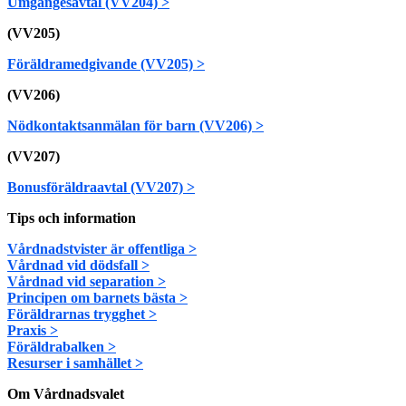
Umgängesavtal (VV204) >
(VV205)
Föräldramedgivande (VV205) >
(VV206)
Nödkontaktsanmälan för barn (VV206) >
(VV207)
Bonusföräldraavtal (VV207) >
Tips och information
Vårdnadstvister är offentliga >
Vårdnad vid dödsfall >
Vårdnad vid separation >
Principen om barnets bästa >
Föräldrarnas trygghet >
Praxis >
Föräldrabalken >
Resurser i samhället >
Om Vårdnadsvalet