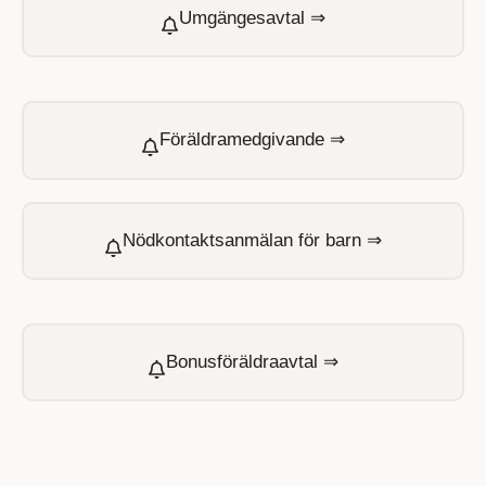
Umgängesavtal ⇒
Föräldramedgivande ⇒
Nödkontaktsanmälan för barn ⇒
Bonusföräldraavtal ⇒