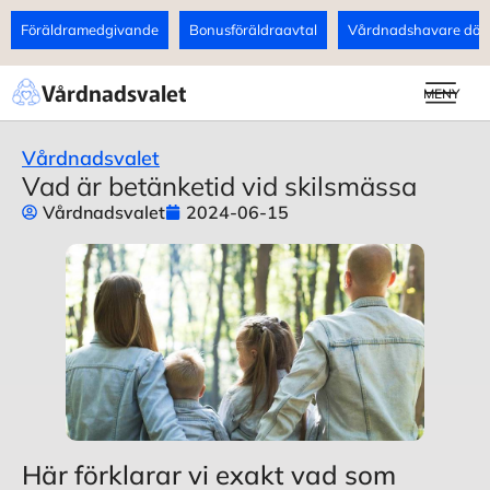
Föräldramedgivande
Bonusföräldraavtal
Vårdnadshavare döds
Vårdnadsvalet
MENY
Vårdnadsvalet
Vad är betänketid vid skilsmässa
Vårdnadsvalet
2024-06-15
Här förklarar vi exakt vad som