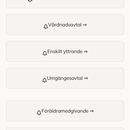
Vårdnadsavtal ⇒
Enskilt yttrande ⇒
Umgängesavtal ⇒
Föräldramedgivande ⇒