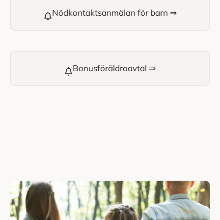
Nödkontaktsanmälan för barn ⇒
Bonusföräldraavtal ⇒