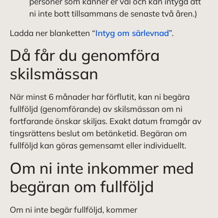
personer som känner er väl och kan intyga att
ni inte bott tillsammans de senaste två åren.)
Ladda ner blanketten “
Intyg om särlevnad
”.
Då får du genomföra
skilsmässan
När minst 6 månader har förflutit, kan ni begära
fullföljd (genomförande) av skilsmässan om ni
fortfarande önskar skiljas. Exakt datum framgår av
tingsrättens beslut om betänketid. Begäran om
fullföljd kan göras gemensamt eller individuellt.
Om ni inte inkommer med
begäran om fullföljd
Om ni inte begär fullföljd, kommer