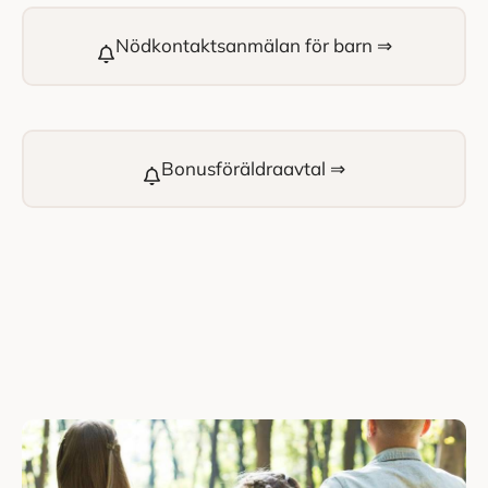
Nödkontaktsanmälan för barn ⇒
Bonusföräldraavtal ⇒