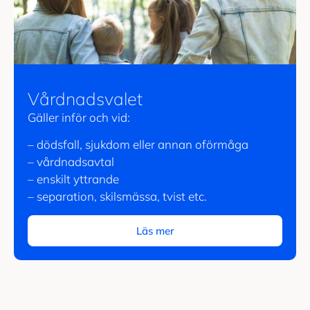
Vårdnadsvalet
Gäller inför och vid:
– dödsfall, sjukdom eller annan oförmåga
– vårdnadsavtal
– enskilt yttrande
– separation, skilsmässa, tvist etc.
Läs mer