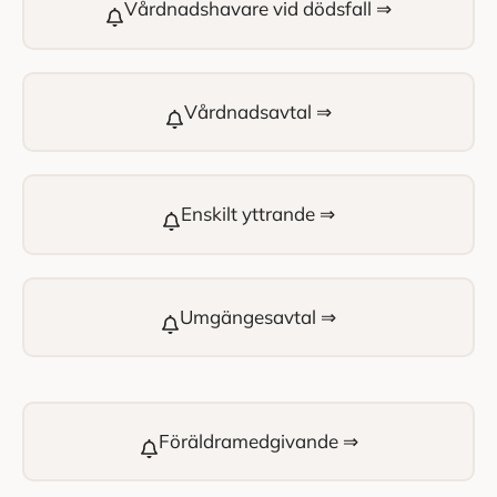
Vårdnadshavare vid dödsfall ⇒
Vårdnadsavtal ⇒
Enskilt yttrande ⇒
Umgängesavtal ⇒
Föräldramedgivande ⇒