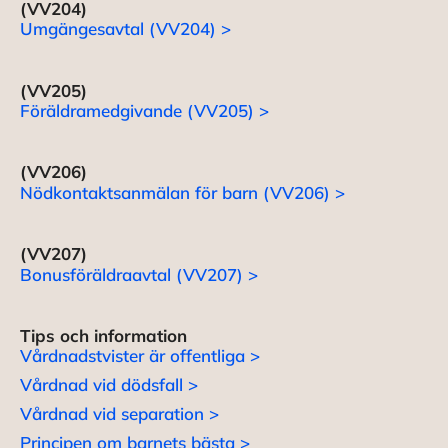
(VV204)
Umgängesavtal (VV204) >
(VV205)
Föräldramedgivande (VV205) >
(VV206)
Nödkontaktsanmälan för barn (VV206) >
(VV207)
Bonusföräldraavtal (VV207) >
Tips och information
Vårdnadstvister är offentliga >
Vårdnad vid dödsfall >
Vårdnad vid separation >
Principen om barnets bästa >