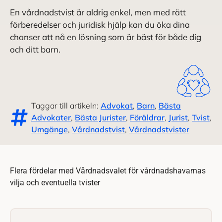
En vårdnadstvist är aldrig enkel, men med rätt
förberedelser och juridisk hjälp kan du öka dina
chanser att nå en lösning som är bäst för både dig
och ditt barn.
Taggar till artikeln:
Advokat
,
Barn
,
Bästa
Advokater
,
Bästa Jurister
,
Föräldrar
,
Jurist
,
Tvist
,
Umgänge
,
Vårdnadstvist
,
Vårdnadstvister
Flera fördelar med Vårdnadsvalet för vårdnadshavarnas
vilja och eventuella tvister