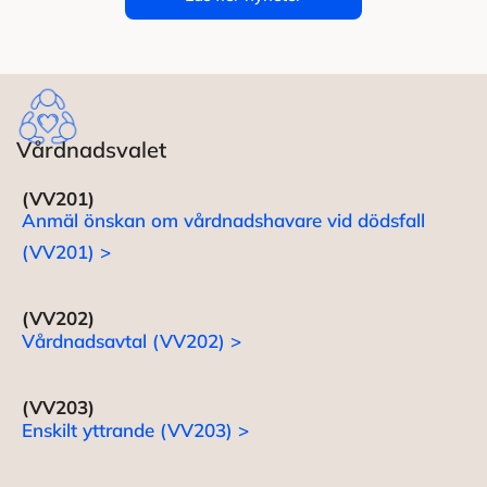
Vårdnadsvalet
(VV201)
Anmäl önskan om vårdnadshavare vid dödsfall
(VV201) >
(VV202)
Vårdnadsavtal (VV202) >
(VV203)
Enskilt yttrande (VV203) >